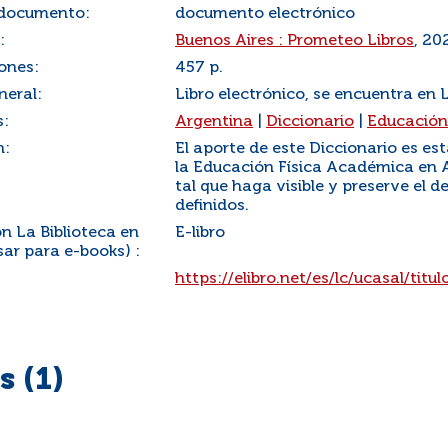
 documento:
documento electrónico
:
Buenos Aires : Prometeo Libros
, 20
ones:
457 p.
neral:
Libro electrónico, se encuentra en 
s:
Argentina
|
Diccionario
|
Educación 
n:
El aporte de este Diccionario es es
la Educación Física Académica en
tal que haga visible y preserve el 
definidos.
n La Biblioteca en
E-libro
ar para e-books) :
:
https://elibro.net/es/lc/ucasal/titu
 (1)