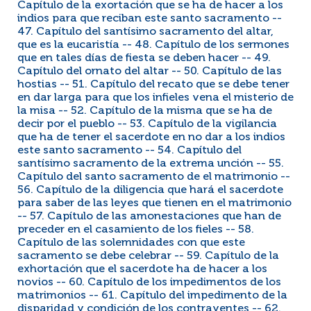
Capítulo de la exortación que se ha de hacer a los
indios para que reciban este santo sacramento --
47. Capítulo del santísimo sacramento del altar,
que es la eucaristía -- 48. Capítulo de los sermones
que en tales días de fiesta se deben hacer -- 49.
Capítulo del ornato del altar -- 50. Capítulo de las
hostias -- 51. Capítulo del recato que se debe tener
en dar larga para que los infieles vena el misterio de
la misa -- 52. Capítulo de la misma que se ha de
decir por el pueblo -- 53. Capítulo de la vigilancia
que ha de tener el sacerdote en no dar a los indios
este santo sacramento -- 54. Capítulo del
santísimo sacramento de la extrema unción -- 55.
Capítulo del santo sacramento de el matrimonio --
56. Capítulo de la diligencia que hará el sacerdote
para saber de las leyes que tienen en el matrimonio
-- 57. Capítulo de las amonestaciones que han de
preceder en el casamiento de los fieles -- 58.
Capítulo de las solemnidades con que este
sacramento se debe celebrar -- 59. Capítulo de la
exhortación que el sacerdote ha de hacer a los
novios -- 60. Capítulo de los impedimentos de los
matrimonios -- 61. Capítulo del impedimento de la
disparidad y condición de los contrayentes -- 62.