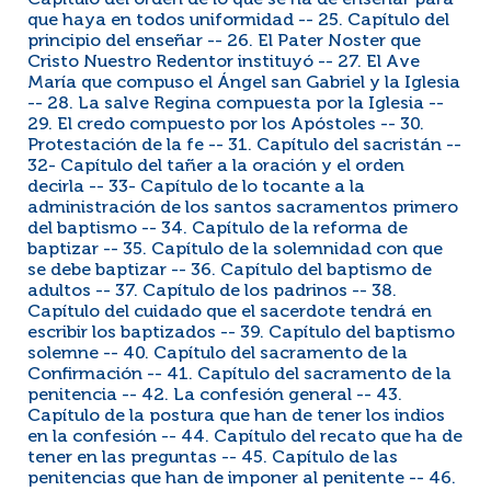
Capítulo del orden de lo que se ha de enseñar para
que haya en todos uniformidad -- 25. Capítulo del
principio del enseñar -- 26. El Pater Noster que
Cristo Nuestro Redentor instituyó -- 27. El Ave
María que compuso el Ángel san Gabriel y la Iglesia
-- 28. La salve Regina compuesta por la Iglesia --
29. El credo compuesto por los Apóstoles -- 30.
Protestación de la fe -- 31. Capítulo del sacristán --
32- Capítulo del tañer a la oración y el orden
decirla -- 33- Capítulo de lo tocante a la
administración de los santos sacramentos primero
del baptismo -- 34. Capítulo de la reforma de
baptizar -- 35. Capítulo de la solemnidad con que
se debe baptizar -- 36. Capítulo del baptismo de
adultos -- 37. Capítulo de los padrinos -- 38.
Capítulo del cuidado que el sacerdote tendrá en
escribir los baptizados -- 39. Capítulo del baptismo
solemne -- 40. Capítulo del sacramento de la
Confirmación -- 41. Capítulo del sacramento de la
penitencia -- 42. La confesión general -- 43.
Capítulo de la postura que han de tener los indios
en la confesión -- 44. Capítulo del recato que ha de
tener en las preguntas -- 45. Capítulo de las
penitencias que han de imponer al penitente -- 46.