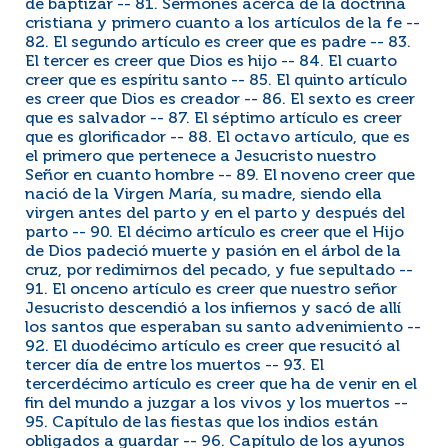
de baptizar -- 81. Sermones acerca de la doctrina
cristiana y primero cuanto a los artículos de la fe --
82. El segundo artículo es creer que es padre -- 83.
El tercer es creer que Dios es hijo -- 84. El cuarto
creer que es espíritu santo -- 85. El quinto artículo
es creer que Dios es creador -- 86. El sexto es creer
que es salvador -- 87. El séptimo artículo es creer
que es glorificador -- 88. El octavo artículo, que es
el primero que pertenece a Jesucristo nuestro
Señor en cuanto hombre -- 89. El noveno creer que
nació de la Virgen María, su madre, siendo ella
virgen antes del parto y en el parto y después del
parto -- 90. El décimo artículo es creer que el Hijo
de Dios padeció muerte y pasión en el árbol de la
cruz, por redimirnos del pecado, y fue sepultado --
91. El onceno artículo es creer que nuestro señor
Jesucristo descendió a los infiernos y sacó de allí
los santos que esperaban su santo advenimiento --
92. El duodécimo artículo es creer que resucitó al
tercer día de entre los muertos -- 93. El
tercerdécimo artículo es creer que ha de venir en el
fin del mundo a juzgar a los vivos y los muertos --
95. Capítulo de las fiestas que los indios están
obligados a guardar -- 96. Capítulo de los ayunos