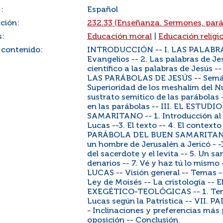
:
Español
ación:
232.33 (Enseñanza. Sermones, pará
s:
Educación moral
|
Educación religi
 contenido:
INTRODUCCIÓN -- I. LAS PALABRAS 
Evangelios -- 2. Las palabras de J
científico a las palabras de Jesús --
LAS PARÁBOLAS DE JESÚS -- Semánt
Superioridad de los meshalim del N
sustrato semítico de las parábolas 
en las parábolas -- III. EL EST
SAMARITANO -- 1. Introducción al a
Lucas --3. El texto -- 4. El conte
PARÁBOLA DEL BUEN SAMARITANO -- 
un hombre de Jerusalén a Jericó - -
del sacerdote y el levita -- 5. Un 
denarios -- 7. Vé y haz tú lo mi
LUCAS -- Visión general -- Temas --
Ley de Moisés -- La cristología --
EXEGÉTICO-TEOLÓGICAS -- 1. Tema
Lucas según la Patrística -- VII. 
- Inclinaciones y preferencias má
oposición -- Conclusión.