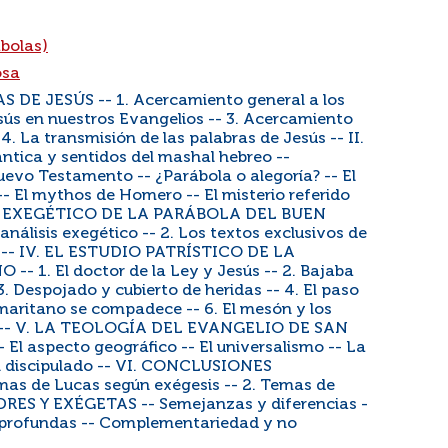
bolas)
osa
DE JESÚS -- 1. Acercamiento general a los
esús en nuestros Evangelios -- 3. Acercamiento
 4. La transmisión de las palabras de Jesús -- II.
ica y sentidos del mashal hebreo --
uevo Testamento -- ¿Parábola o alegoría? -- El
-- El mythos de Homero -- El misterio referido
UDIO EXEGÉTICO DE LA PARÁBOLA DEL BUEN
nálisis exegético -- 2. Los textos exclusivos de
xto -- IV. EL ESTUDIO PATRÍSTICO DE LA
1. El doctor de la Ley y Jesús -- 2. Bajaba
3. Despojado y cubierto de heridas -- 4. El paso
samaritano se compadece -- 6. El mesón y los
smo -- V. LA TEOLOGÍA DEL EVANGELIO DE SAN
 El aspecto geográfico -- El universalismo -- La
 El discipulado -- VI. CONCLUSIONES
s de Lucas según exégesis -- 2. Temas de
PADRES Y EXÉGETAS -- Semejanzas y diferencias -
s profundas -- Complementariedad y no