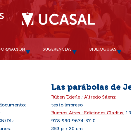
FORMACIÓN
SUGERENCIAS
BIBLIOGUÍAS
Las parábolas de Je
:
Rúben Ederle
;
Alfredo Sáenz
 documento:
texto impreso
:
Buenos Aires : Ediciones Gladius
, 1
SN/DL:
978-950-9674-37-0
ones:
253 p. / 20 cm