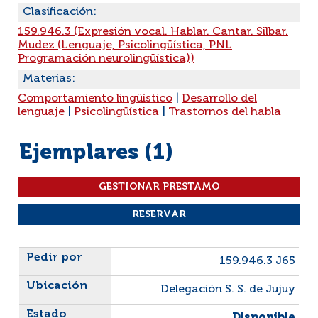
Clasificación:
159.946.3 (Expresión vocal. Hablar. Cantar. Silbar.
Mudez (Lenguaje, Psicolingüística, PNL
Programación neurolingüística))
Materias:
Comportamiento lingüístico
|
Desarrollo del
lenguaje
|
Psicolingüística
|
Trastornos del habla
Ejemplares (1)
Liste des exemplaires
159.946.3 J65
Delegación S. S. de Jujuy