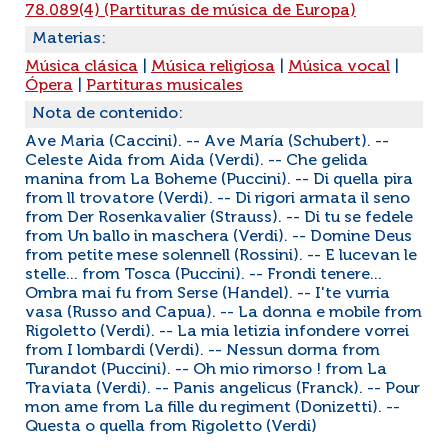
78.089(4) (Partituras de música de Europa)
Materias:
Música clásica
|
Música religiosa
|
Música vocal
|
Ópera
|
Partituras musicales
Nota de contenido:
Ave Maria (Caccini). -- Ave María (Schubert). --
Celeste Aida from Aida (Verdi). -- Che gelida
manina from La Boheme (Puccini). -- Di quella pira
from ll trovatore (Verdi). -- Di rigori armata il seno
from Der Rosenkavalier (Strauss). -- Di tu se fedele
from Un ballo in maschera (Verdi). -- Domine Deus
from petite mese solennell (Rossini). -- E lucevan le
stelle... from Tosca (Puccini). -- Frondi tenere...
Ombra mai fu from Serse (Handel). -- I'te vurria
vasa (Russo and Capua). -- La donna e mobile from
Rigoletto (Verdi). -- La mia letizia infondere vorrei
from I lombardi (Verdi). -- Nessun dorma from
Turandot (Puccini). -- Oh mio rimorso ! from La
Traviata (Verdi). -- Panis angelicus (Franck). -- Pour
mon ame from La fille du regiment (Donizetti). --
Questa o quella from Rigoletto (Verdi)