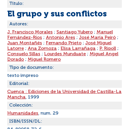
Título:
El grupo y sus conflictos
Autores:
J. Francisco Morales
;
Santiago Yubero
;
Manuel
Fernández-Ríos
;
Antonio Ares
;
José María Peiró
;
Juan Montañés
;
Fernando Prieto
;
José Miguel
Latorre
;
Ana Zornoza
;
Elisa Larrañaga
;
P. Ripoll
;
Consuelo Sillas
;
Lourdes Munduate
;
Miguel Angel
Dorado
;
Miguel Romero
Tipo de documento:
texto impreso
Editorial:
Cuenca : Ediciones de la Universidad de Castilla-La
Mancha
, 1999
Colección:
Humanidades
, num. 29
ISBN/ISSN/DL: