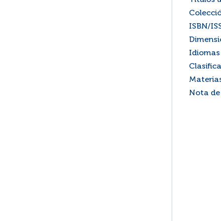
Títulos 
Colecci
ISBN/IS
Dimensi
Idiomas 
Clasific
Materia
Nota de