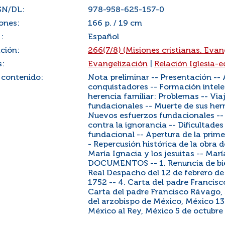
SN/DL:
978-958-625-157-0
ones:
166 p. / 19 cm
:
Español
ación:
266(7/8) (Misiones cristianas. Eva
s:
Evangelización
|
Relación Iglesia-
 contenido:
Nota preliminar -- Presentación -- 
conquistadores -- Formación intelec
herencia familiar: Problemas -- Via
fundacionales -- Muerte de sus he
Nuevos esfuerzos fundacionales --
contra la ignorancia -- Dificultade
fundacional -- Apertura de la prime
- Repercusión histórica de la obra d
María Ignacia y los jesuitas -- Marí
DOCUMENTOS -- 1. Renuncia de bien
Real Despacho del 12 de febrero de 
1752 -- 4. Carta del padre Francisc
Carta del padre Francisco Rávago, 
del arzobispo de México, México 13 
México al Rey, México 5 de octubre