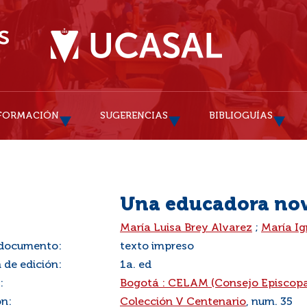
FORMACIÓN
SUGERENCIAS
BIBLIOGUÍAS
Una educadora no
:
María Luisa Brey Alvarez
;
María Ig
 documento:
texto impreso
 de edición:
1a. ed
:
Bogotá : CELAM (Consejo Episcopa
ón:
Colección V Centenario
, num. 35