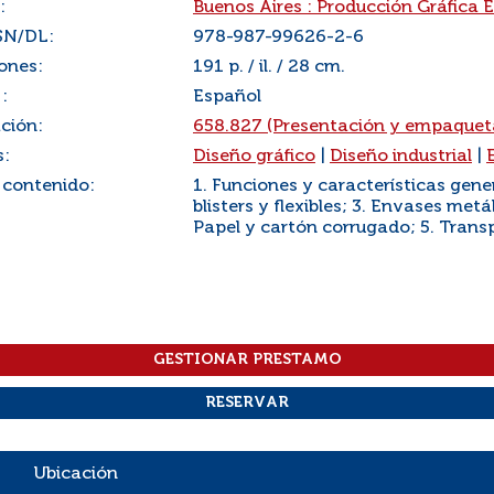
:
Buenos Aires : Producción Gráfica 
SN/DL:
978-987-99626-2-6
ones:
191 p. / il. / 28 cm.
:
Español
ación:
658.827 (Presentación y empaqueta
s:
Diseño gráfico
|
Diseño industrial
|
 contenido:
1. Funciones y características gene
blisters y flexibles; 3. Envases metá
Papel y cartón corrugado; 5. Trans
Ubicación