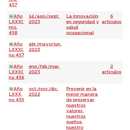
457
Año
jul./ago./sept.
La innovación
6
LXXXI,
2023
en seguridad y
artículos
nro.
salud
458
ocupacional
Año
abr./mayo/jun.
LXXXI,
2023
no 457
Año
ene./feb./mar.
2
LXXXI,
2023
artículos
no 456
Año
oct./nov./dic.
Prevenir en la
LXXX,
2022
mejor manera
no 455
de preservar
nuestros
valores,
nuestros
sueños,
nuestro