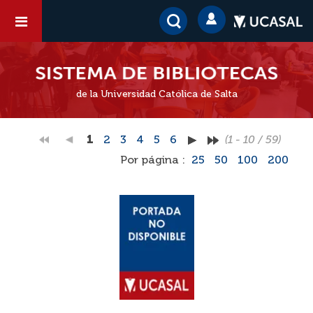
de la Universidad Católica de Salta
1
2
3
4
5
6
(1 - 10 / 59)
Por página :
25
50
100
200