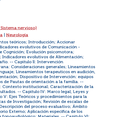
4
 Sistema nervioso)
ua
|
Neurología
ntos teóricos; Introducción; Accionar
ndicadores evolutivos de Comunicación -
de Cognición; Evolución psicomotora;
; Indicadores evolutivos de Alimentación;
ío. -- Capitulo ll: Intervención
rana: Consideraciones generales; Lineamientos
nguaje; Lineamientos terapeuticos en audición,
ntación; Dispositivo de Intervención: equipos
os de Pautas de orientación a la familia. --
o: Contexto institucional; Caracterización de la
ultados. -- Capitulo lV: Marco legal, Leyes y
o V: Ejes Teóricos y procedimientos para la
icas de Investigación; Revisión de escalas de
 Descripción del proceso evaluativo; Ámbito
orio Externo; Aplicación especifica de los
 fonoaudiológico; Materiales. -- Capitulo Vl: