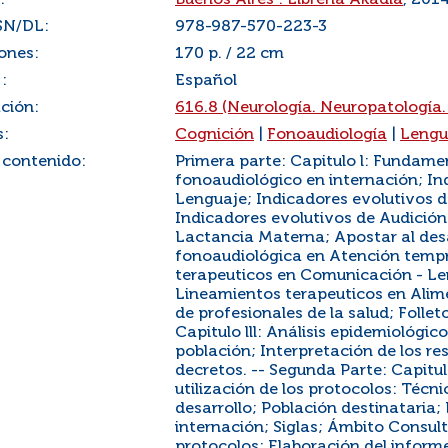
:
Buenos Aires : Librería Akadia
, 201
SN/DL:
978-987-570-223-3
ones:
170 p. / 22 cm
:
Español
ación:
616.8 (Neurología. Neuropatología.
s:
Cognición
|
Fonoaudiología
|
Leng
 contenido:
Primera parte: Capitulo l: Fundame
fonoaudiológico en internación; I
Lenguaje; Indicadores evolutivos 
Indicadores evolutivos de Audición
Lactancia Materna; Apostar al desaf
fonoaudiológica en Atención temp
terapeuticos en Comunicación - Le
Lineamientos terapeuticos en Alime
de profesionales de la salud; Follet
Capitulo lll: Análisis epidemiológic
población; Interpretación de los res
decretos. -- Segunda Parte: Capitul
utilización de los protocolos: Técn
desarrollo; Población destinataria;
internación; Siglas; Ámbito Consult
protocolos; Elaboración del informe