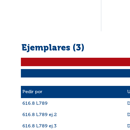
Ejemplares (3)
Liste des exemplaires
Pedir por
U
616.8 L789
D
616.8 L789 ej.2
D
616.8 L789 ej.3
D