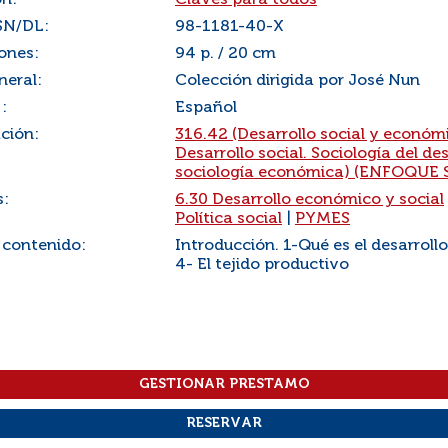
ón:
Claves para todos
SN/DL:
98-1181-40-X
ones:
94 p. / 20 cm
neral:
Colección dirigida por José Nun
:
Español
ación:
316.42 (Desarrollo social y económ
Desarrollo social. Sociología del de
sociología económica) (ENFOQUE 
s:
6.30 Desarrollo económico y social
Política social
|
PYMES
 contenido:
Introducción. 1-Qué es el desarroll
4- El tejido productivo