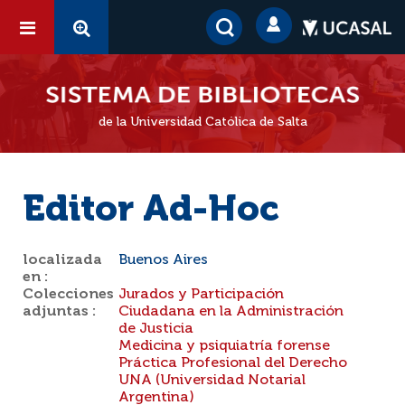
de la Universidad Católica de Salta
Editor Ad-Hoc
localizada
Buenos Aires
en :
Colecciones
Jurados y Participación
adjuntas :
Ciudadana en la Administración
de Justicia
Medicina y psiquiatría forense
Práctica Profesional del Derecho
UNA (Universidad Notarial
Argentina)