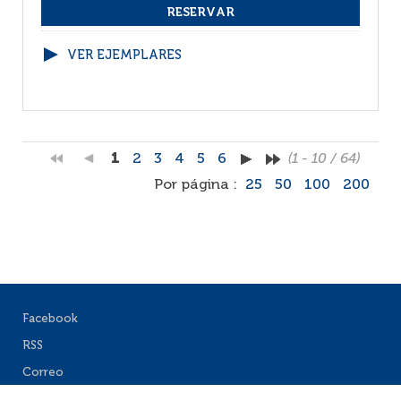
VER EJEMPLARES
1
2
3
4
5
6
(1 - 10 / 64)
Por página :
25
50
100
200
Facebook
RSS
Correo
Faq