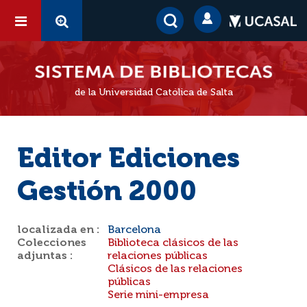
de la Universidad Católica de Salta
Editor Ediciones
Gestión 2000
localizada en :
Barcelona
Colecciones
Biblioteca clásicos de las
adjuntas :
relaciones públicas
Clásicos de las relaciones
públicas
Serie mini-empresa