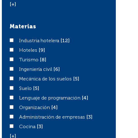
[+]
Materias
Industria hotelera
Industria hotelera
[12]
Hoteles
Hoteles
[9]
Turismo
Turismo
[8]
Ingeniería civil
Ingeniería civil
[6]
Mecánica de los suelos
Mecánica de los suelos
[5]
Suelo
Suelo
[5]
Lenguaje de programación
Lenguaje de programación
[4]
Organización
Organización
[4]
Administración de empresas
Administración de empresas
[3]
Cocina
Cocina
[3]
[+]