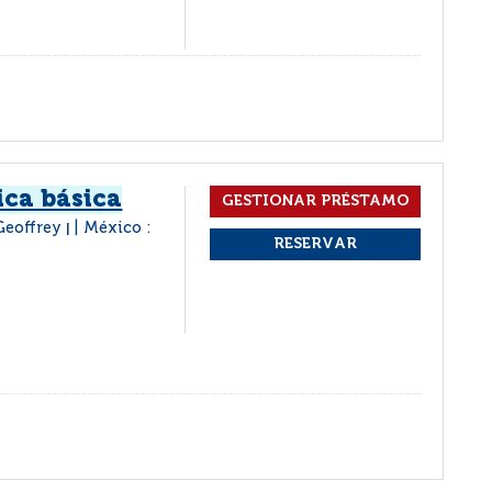
ca básica
 Geoffrey
México :
|