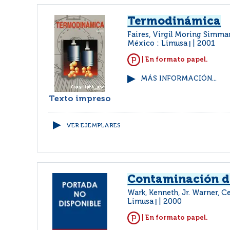
Termodinámica
Faires, Virgil Moring Simma
México : Limusa
2001
|
| En formato papel.
MÁS INFORMACIÓN...
Texto impreso
VER EJEMPLARES
Contaminación de
Wark, Kenneth, Jr. Warner, Ce
Limusa
2000
|
| En formato papel.