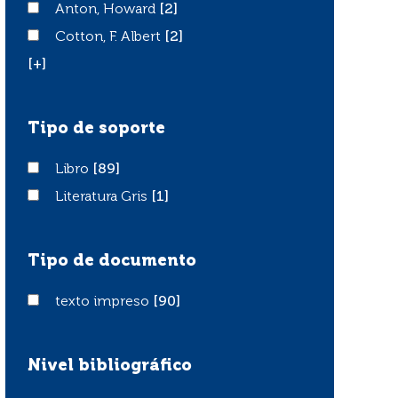
Anton, Howard
Anton, Howard
[2]
Cotton, F. Albert
Cotton, F. Albert
[2]
[+]
Tipo de soporte
Libro
Libro
[89]
Literatura Gris
Literatura Gris
[1]
Tipo de documento
texto impreso
texto impreso
[90]
Nivel bibliográfico