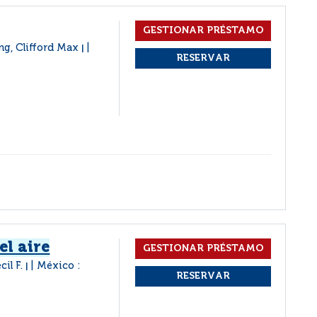
ng, Clifford Max
|
l aire
cil F.
México :
|