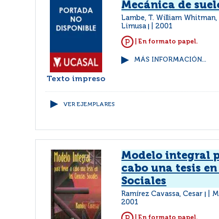
Mecánica de suel
Lambe, T. William Whitman,
Limusa
2001
|
| En formato papel.
MÁS INFORMACIÓN...
Texto impreso
VER EJEMPLARES
Modelo integral p
cabo una tesis en
Sociales
Ramírez Cavassa, Cesar
M
|
2001
| En formato papel.