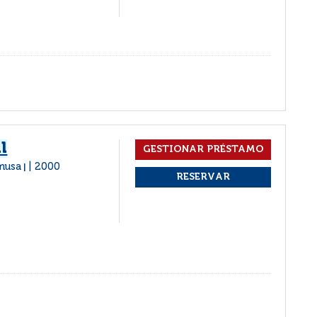
l
musa
2000
|