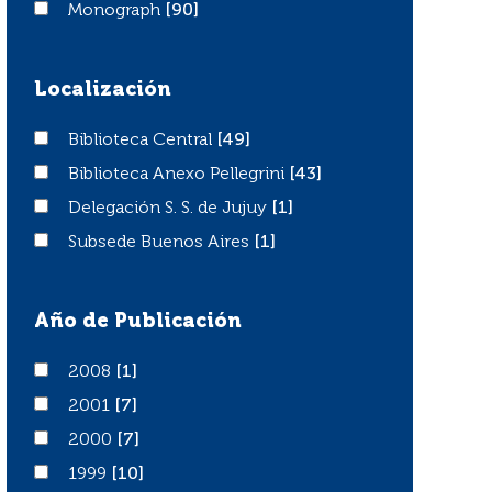
Monograph
Monograph
[90]
Localización
Biblioteca Central
Biblioteca Central
[49]
Biblioteca Anexo Pellegrini
Biblioteca Anexo Pellegrini
[43]
Delegación S. S. de Jujuy
Delegación S. S. de Jujuy
[1]
Subsede Buenos Aires
Subsede Buenos Aires
[1]
Año de Publicación
2008
2008
[1]
2001
2001
[7]
2000
2000
[7]
1999
1999
[10]