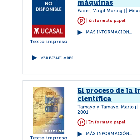
máquinas
Faires, Virgil Moring
Méxi
|
| En formato papel.
MÁS INFORMACIÓN...
Texto impreso
VER EJEMPLARES
El proceso de la 
científica
Tamayo y Tamayo, Mario
|
2001
| En formato papel.
MÁS INFORMACIÓN...
Texto impreso