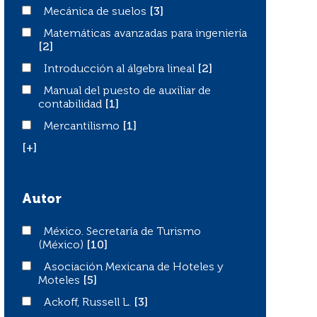
Mecánica de suelos
Mecánica de suelos
[3]
Matemáticas avanzadas para ingeniería
Matemáticas avanzadas para ingeniería
[2]
Introducción al álgebra lineal
Introducción al álgebra lineal
[2]
Manual del puesto de auxiliar de contabilidad
Manual del puesto de auxiliar de
contabilidad
[1]
Mercantilismo
Mercantilismo
[1]
[+]
Autor
México. Secretaría de Turismo (México)
México. Secretaría de Turismo
(México)
[10]
Asociación Mexicana de Hoteles y Moteles
Asociación Mexicana de Hoteles y
Moteles
[5]
Ackoff, Russell L.
Ackoff, Russell L.
[3]