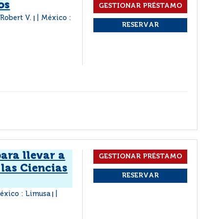
os
 Robert V.
México :
|
ara llevar a
 las Ciencias
éxico : Limusa
|