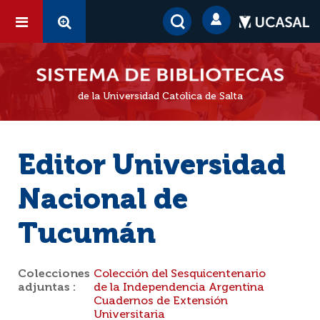
de la Universidad Católica de Salta
Editor Universidad
Nacional de
Tucumán
Colecciones
Colección del Sesquicentenario
adjuntas :
de la Independencia Argentina
Cuadernos de Extensión
Universitaria