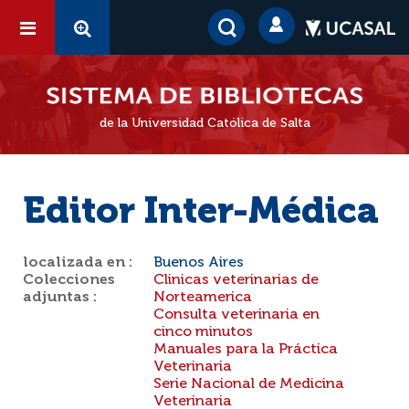
de la Universidad Católica de Salta
Editor Inter-Médica
localizada en :
Buenos Aires
Colecciones
Clinicas veterinarias de
adjuntas :
Norteamerica
Consulta veterinaria en
cinco minutos
Manuales para la Práctica
Veterinaria
Serie Nacional de Medicina
Veterinaria