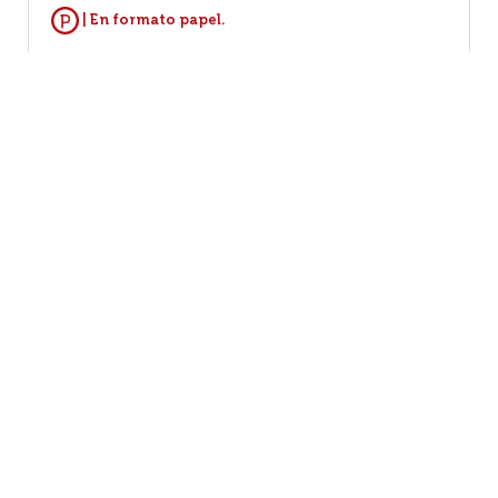
| En formato papel.
MÁS INFORMACIÓN...
VER EJEMPLARES
1
2
3
4
5
6
7
(31 - 40 / 64)
Por página :
25
50
100
200