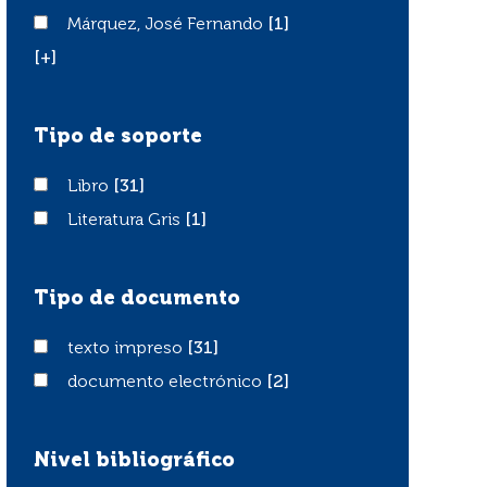
Márquez, José Fernando
Márquez, José Fernando
[1]
[+]
Tipo de soporte
Libro
Libro
[31]
Literatura Gris
Literatura Gris
[1]
Tipo de documento
texto impreso
texto impreso
[31]
documento electrónico
documento electrónico
[2]
Nivel bibliográfico