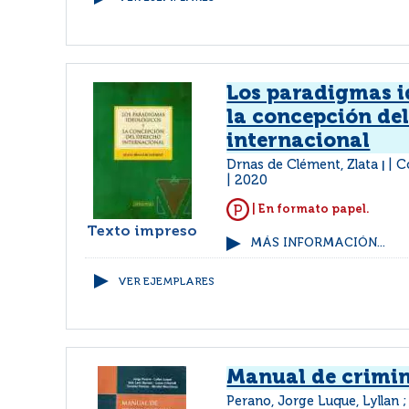
Los paradigmas i
la concepción de
internacional
Drnas de Clément, Zlata
C
|
2020
| En formato papel.
Texto impreso
MÁS INFORMACIÓN...
VER EJEMPLARES
Manual de crimi
Perano, Jorge Luque, Lyllan ;