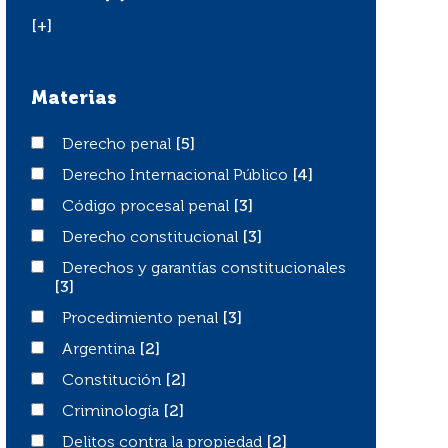
[+]
Materias
Derecho penal
Derecho penal
[5]
Derecho Internacional Público
Derecho Internacional Público
[4]
Código procesal penal
Código procesal penal
[3]
Derecho constitucional
Derecho constitucional
[3]
Derechos y garantías constitucionales
Derechos y garantías constitucionales
[3]
Procedimiento penal
Procedimiento penal
[3]
Argentina
Argentina
[2]
Constitución
Constitución
[2]
Criminología
Criminología
[2]
Delitos contra la propiedad
Delitos contra la propiedad
[2]