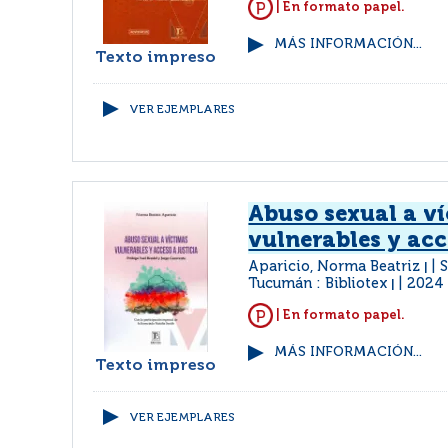
| En formato papel.
MÁS INFORMACIÓN...
Texto impreso
VER EJEMPLARES
Abuso sexual a v
vulnerables y acc
Aparicio, Norma Beatriz
S
|
Tucumán : Bibliotex
2024
|
| En formato papel.
MÁS INFORMACIÓN...
Texto impreso
VER EJEMPLARES