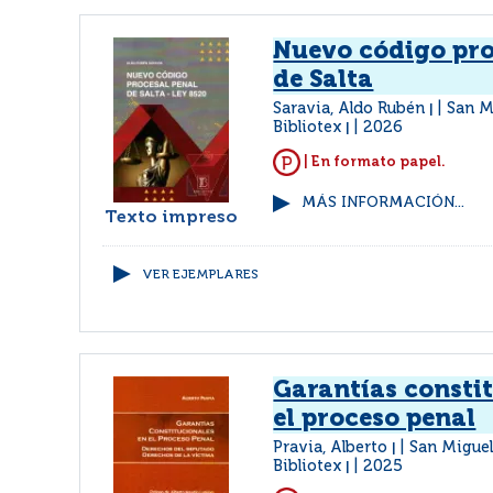
Nuevo código pro
de Salta
Saravia, Aldo Rubén
San M
|
Bibliotex
2026
|
| En formato papel.
MÁS INFORMACIÓN...
Texto impreso
VER EJEMPLARES
Garantías consti
el proceso penal
Pravia, Alberto
San Migue
|
Bibliotex
2025
|