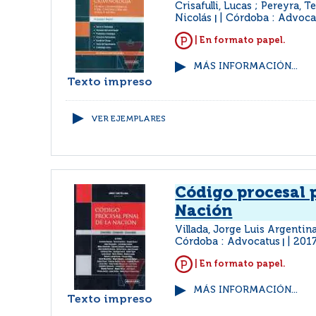
Crisafulli, Lucas ; Pereyra, 
Nicolás
Córdoba : Advoca
|
| En formato papel.
MÁS INFORMACIÓN...
Texto impreso
VER EJEMPLARES
Código procesal p
Nación
Villada, Jorge Luis Argentina
Córdoba : Advocatus
201
|
| En formato papel.
MÁS INFORMACIÓN...
Texto impreso