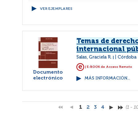
VER EJEMPLARES
Temas de derech
internacional pú
Salas, Graciela R.
Córdoba 
|
| E-BOOK de Acceso Remoto
Documento
electrónico
MÁS INFORMACIÓN...
1
2
3
4
(1 - 1