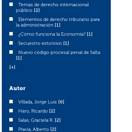
Temas de derecho internacional público
Temas de derecho internacional
público
[2]
Elementos de derecho tributario para la administración
Elementos de derecho tributario para
la administración
[1]
¿Cómo funciona la Economía?
¿Cómo funciona la Economía?
[1]
Secuestro extorsivo
Secuestro extorsivo
[1]
Nuevo código procesal penal de Salta
Nuevo código procesal penal de Salta
[1]
[+]
Autor
Villada, Jorge Luis
Villada, Jorge Luis
[6]
Haro, Ricardo
Haro, Ricardo
[2]
Salas, Graciela R.
Salas, Graciela R.
[2]
Pravia, Alberto
Pravia, Alberto
[2]