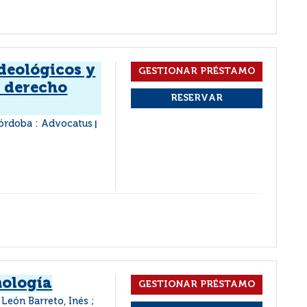
deológicos y
l derecho
órdoba : Advocatus
|
nología
 León Barreto, Inés ;