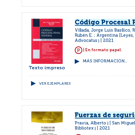
Código Procesal 
Villada, Jorge Luis Basílico, 
Rubén E. ; Argentina [Leyes,
Advocatus
2021
|
| En formato papel.
MÁS INFORMACIÓN...
Texto impreso
VER EJEMPLARES
Fuerzas de segur
Pravia, Alberto
San Migue
|
Bibliotex
2021
|