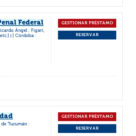
Penal Federal
Ricardo Ángel ; Figari,
 etc.]
Córdoba :
|
idad
l de Tucumán :