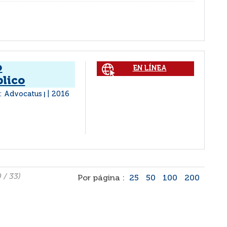
o
EN LÍNEA
blico
: Advocatus
2016
|
0 / 33)
Por página :
25
50
100
200