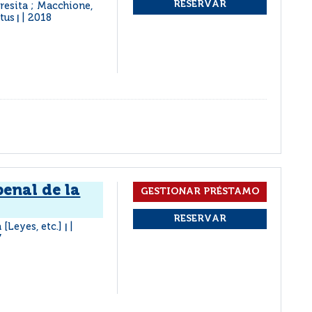
Teresita ; Macchione,
tus
2018
|
enal de la
 [Leyes, etc.]
|
7