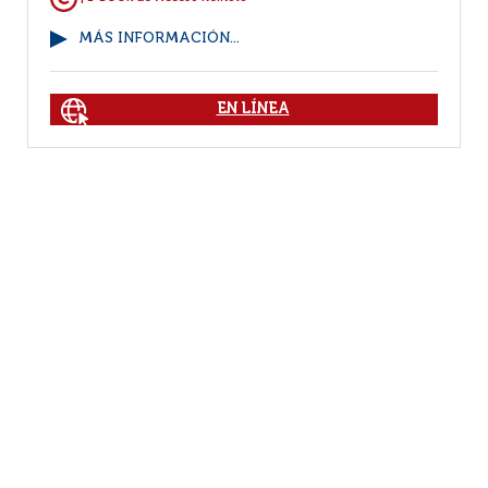
MÁS INFORMACIÓN...
EN LÍNEA
1
2
3
4
5
6
7
8
9
(31 - 40
/ 118)
Por página :
25
50
100
200
Facebook
RSS
Correo