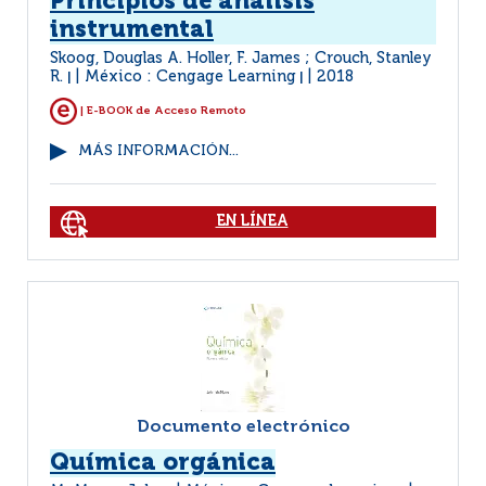
Principios de análisis
instrumental
Skoog, Douglas A. Holler, F. James ; Crouch, Stanley
R.
México : Cengage Learning
2018
|
|
| E-BOOK de Acceso Remoto
MÁS INFORMACIÓN...
EN LÍNEA
Documento electrónico
Química orgánica