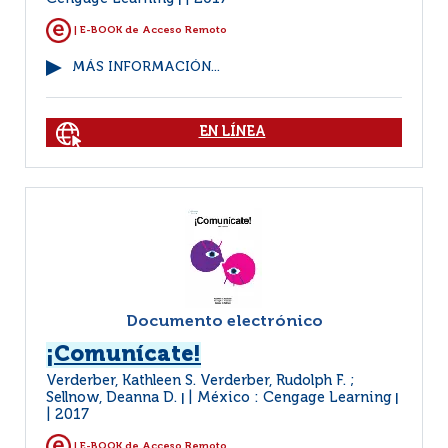
|
| E-BOOK de Acceso Remoto
MÁS INFORMACIÓN...
EN LÍNEA
Documento electrónico
¡Comunícate!
Verderber, Kathleen S. Verderber, Rudolph F. ;
Sellnow, Deanna D.
México : Cengage Learning
|
|
2017
| E-BOOK de Acceso Remoto