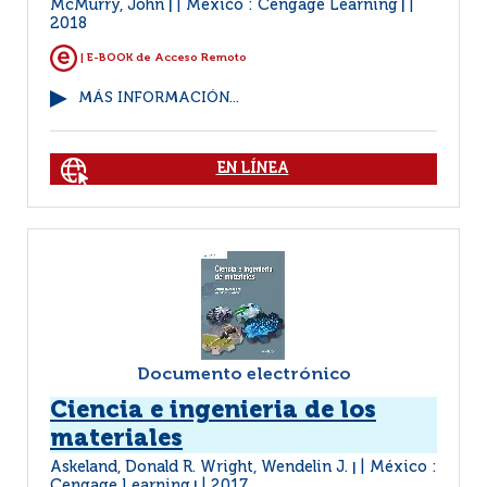
McMurry, John
México : Cengage Learning
|
|
2018
| E-BOOK de Acceso Remoto
MÁS INFORMACIÓN...
EN LÍNEA
Documento electrónico
Ciencia e ingenieria de los
materiales
Askeland, Donald R. Wright, Wendelin J.
México :
|
Cengage Learning
2017