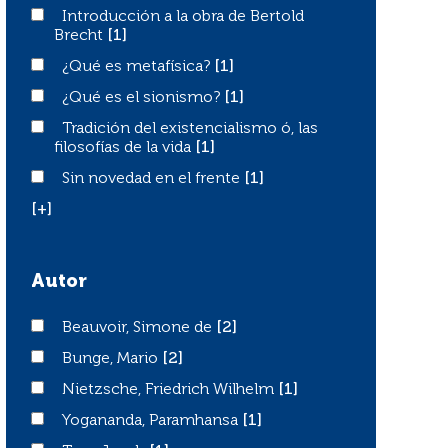
Introducción a la obra de Bertold Brecht
Introducción a la obra de Bertold
Brecht
[1]
¿Qué es metafísica?
¿Qué es metafísica?
[1]
¿Qué es el sionismo?
¿Qué es el sionismo?
[1]
Tradición del existencialismo ó, las filosofías de la vida
Tradición del existencialismo ó, las
filosofías de la vida
[1]
Sin novedad en el frente
Sin novedad en el frente
[1]
[+]
Autor
Beauvoir, Simone de
Beauvoir, Simone de
[2]
Bunge, Mario
Bunge, Mario
[2]
Nietzsche, Friedrich Wilhelm
Nietzsche, Friedrich Wilhelm
[1]
Yogananda, Paramhansa
Yogananda, Paramhansa
[1]