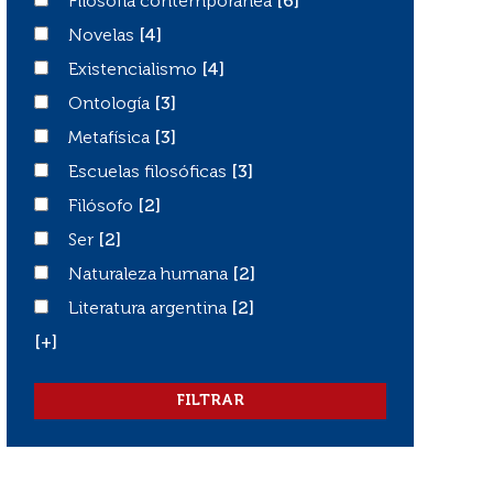
Filosofía contemporánea
Filosofía contemporánea
[6]
Novelas
Novelas
[4]
Existencialismo
Existencialismo
[4]
Ontología
Ontología
[3]
Metafísica
Metafísica
[3]
Escuelas filosóficas
Escuelas filosóficas
[3]
Filósofo
Filósofo
[2]
Ser
Ser
[2]
Naturaleza humana
Naturaleza humana
[2]
Literatura argentina
Literatura argentina
[2]
[+]