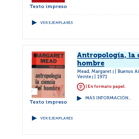
Texto impreso
VER EJEMPLARES
Antropología, la 
hombre
Mead, Margaret
Buenos Ai
|
Veinte
1971
|
| En formato papel.
MÁS INFORMACIÓN...
Texto impreso
VER EJEMPLARES