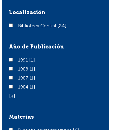
Localización
Biblioteca Central
Biblioteca Central
[24]
Año de Publicación
1991
1991
[1]
1988
1988
[1]
1987
1987
[1]
1984
1984
[1]
[+]
Materias