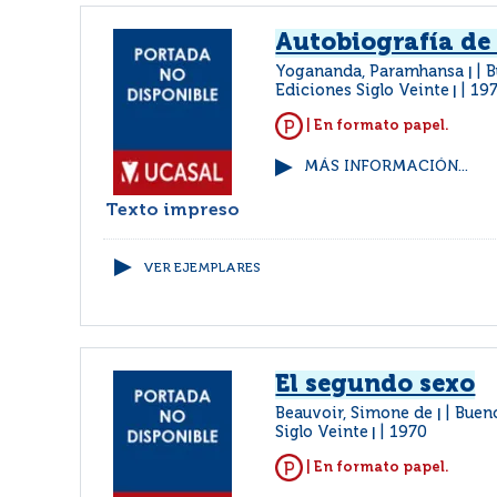
Autobiografía de
Yogananda, Paramhansa
B
|
Ediciones Siglo Veinte
19
|
| En formato papel.
MÁS INFORMACIÓN...
Texto impreso
VER EJEMPLARES
El segundo sexo
Beauvoir, Simone de
Bueno
|
Siglo Veinte
1970
|
| En formato papel.