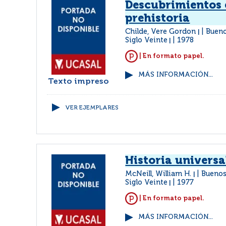
Descubrimientos 
prehistoria
Childe, Vere Gordon
Bueno
|
Siglo Veinte
1978
|
| En formato papel.
MÁS INFORMACIÓN...
Texto impreso
VER EJEMPLARES
Historia universa
McNeill, William H.
Buenos
|
Siglo Veinte
1977
|
| En formato papel.
MÁS INFORMACIÓN...