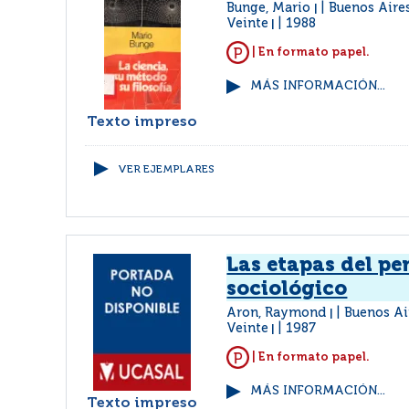
Bunge, Mario
Buenos Aires
|
Veinte
1988
|
| En formato papel.
MÁS INFORMACIÓN...
Texto impreso
VER EJEMPLARES
Las etapas del p
sociológico
Aron, Raymond
Buenos Air
|
Veinte
1987
|
| En formato papel.
MÁS INFORMACIÓN...
Texto impreso