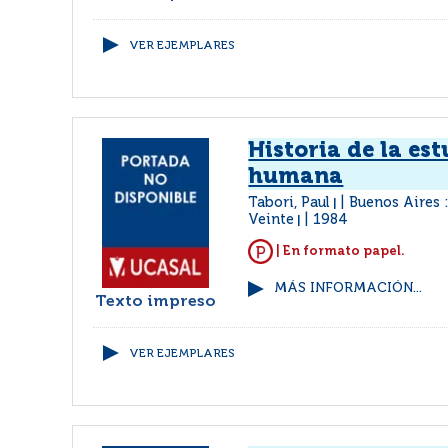
VER EJEMPLARES
Historia de la es
humana
Tabori, Paul
Buenos Aires :
|
Veinte
1984
|
| En formato papel.
MÁS INFORMACIÓN...
Texto impreso
VER EJEMPLARES