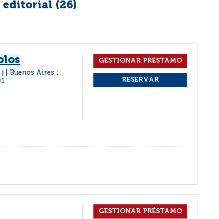
editorial (
26
)
olos
m
Buenos Aires :
|
91