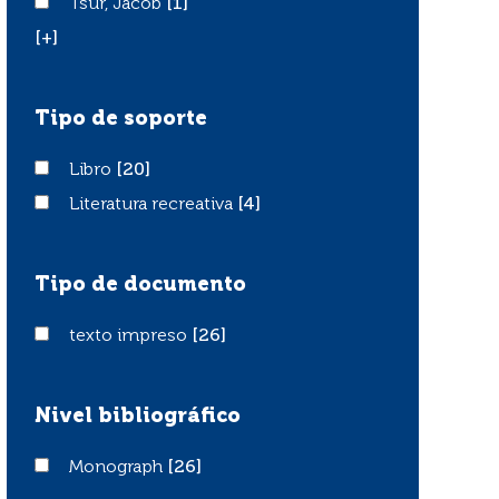
Tsur, Jacob
Tsur, Jacob
[1]
[+]
Tipo de soporte
Libro
Libro
[20]
Literatura recreativa
Literatura recreativa
[4]
Tipo de documento
texto impreso
texto impreso
[26]
Nivel bibliográfico
Monograph
Monograph
[26]