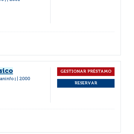
|
sico
raninfo
2000
|