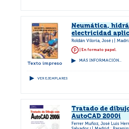
Neumática, hidrá
electricidad apli
Roldán Viloria, José
Madri
|
| En formato papel.
MÁS INFORMACIÓN...
Texto impreso
VER EJEMPLARES
Tratado de dibuj
AutoCAD 2000i
Ferrer Muñoz, José Luis Her
Salvador
Madrid : Paranin