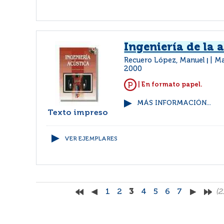
Ingeniería de la 
Recuero López, Manuel
Ma
|
2000
| En formato papel.
MÁS INFORMACIÓN...
Texto impreso
VER EJEMPLARES
1
2
3
4
5
6
7
(2