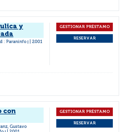
ulica y
cada
d : Paraninfo
2001
|
o con
ranz, Gustavo
fo
2001