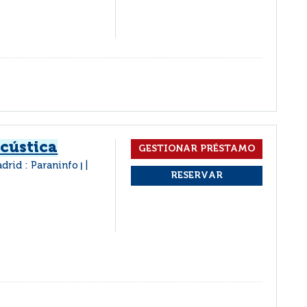
acústica
drid : Paraninfo
|