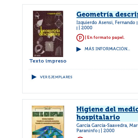
Geometría descri
Izquierdo Asensi, Fernando
2000
|
| En formato papel.
MÁS INFORMACIÓN...
Texto impreso
VER EJEMPLARES
Higiene del medi
hospitalario
García García-Saavedra, Mar
Paraninfo
2000
|