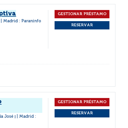
ptiva
Madrid : Paraninfo
|
o
ía José
Madrid :
|