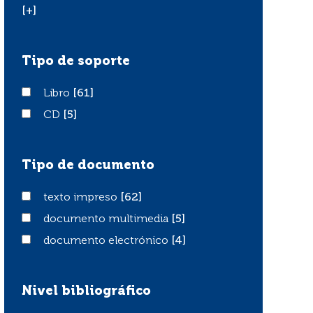
[+]
Tipo de soporte
Libro
Libro
[61]
CD
CD
[5]
Tipo de documento
texto impreso
texto impreso
[62]
documento multimedia
documento multimedia
[5]
documento electrónico
documento electrónico
[4]
Nivel bibliográfico