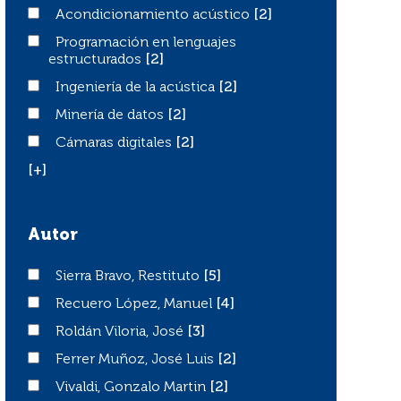
Acondicionamiento acústico
Acondicionamiento acústico
[2]
Programación en lenguajes estructurados
Programación en lenguajes
estructurados
[2]
Ingeniería de la acústica
Ingeniería de la acústica
[2]
Minería de datos
Minería de datos
[2]
Cámaras digitales
Cámaras digitales
[2]
[+]
Autor
Sierra Bravo, Restituto
Sierra Bravo, Restituto
[5]
Recuero López, Manuel
Recuero López, Manuel
[4]
Roldán Viloria, José
Roldán Viloria, José
[3]
Ferrer Muñoz, José Luis
Ferrer Muñoz, José Luis
[2]
Vivaldi, Gonzalo Martin
Vivaldi, Gonzalo Martin
[2]