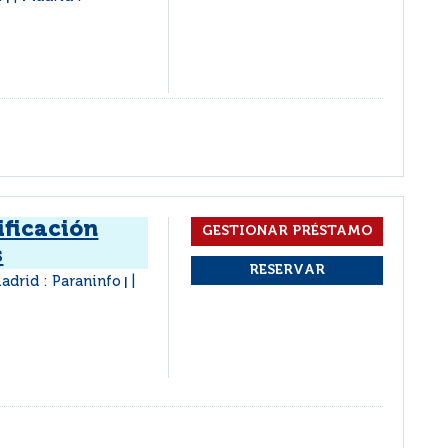
ificación
s
adrid : Paraninfo
|