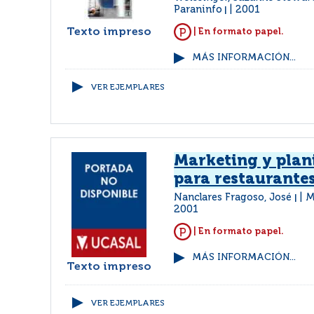
Paraninfo
2001
|
Texto impreso
| En formato papel.
MÁS INFORMACIÓN...
VER EJEMPLARES
Marketing y plan
para restaurante
Nanclares Fragoso, José
M
|
2001
| En formato papel.
MÁS INFORMACIÓN...
Texto impreso
VER EJEMPLARES