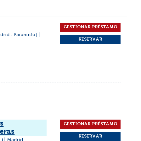
drid : Paraninfo
|
s
eras
t
Madrid :
|