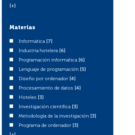
[+]
Materias
Informática
Informática
[7]
Industria hotelera
Industria hotelera
[6]
Programación informática
Programación informática
[6]
Lenguaje de programación
Lenguaje de programación
[5]
Diseño por ordenador
Diseño por ordenador
[4]
Procesamiento de datos
Procesamiento de datos
[4]
Hoteles
Hoteles
[3]
Investigación científica
Investigación científica
[3]
Metodología de la investigación
Metodología de la investigación
[3]
Programa de ordenador
Programa de ordenador
[3]