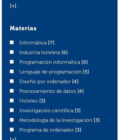
[+]
Materias
Informática
Informática
[7]
Industria hotelera
Industria hotelera
[6]
Programación informática
Programación informática
[6]
Lenguaje de programación
Lenguaje de programación
[5]
Diseño por ordenador
Diseño por ordenador
[4]
Procesamiento de datos
Procesamiento de datos
[4]
Hoteles
Hoteles
[3]
Investigación científica
Investigación científica
[3]
Metodología de la investigación
Metodología de la investigación
[3]
Programa de ordenador
Programa de ordenador
[3]