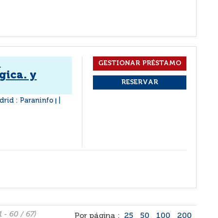
.
gica. y
rid : Paraninfo
|
1 - 60 / 67)
Por página :
25
50
100
200