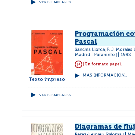
VER EJEMPLARES
Programación con
Pascal
Sanchis Llorca, F. J. Morale
Madrid : Paraninfo
1992
|
| En formato papel.
MÁS INFORMACIÓN...
Texto impreso
VER EJEMPLARES
Diagramas de flu
Pérez-Lemaur, Paloma
Mad