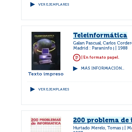
VER EJEMPLARES
Teleinformática
Galan Pascual, Carlos Corde
Madrid : Paraninfo
1988
|
| En formato papel.
MÁS INFORMACIÓN...
Texto impreso
VER EJEMPLARES
200 problema de 
Hurtado Merelo, Tomas
Ma
|