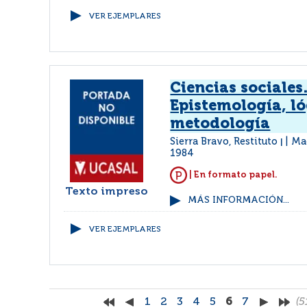
VER EJEMPLARES
Ciencias sociales
Epistemología, ló
metodología
Sierra Bravo, Restituto
Mad
|
1984
| En formato papel.
Texto impreso
MÁS INFORMACIÓN...
VER EJEMPLARES
1
2
3
4
5
6
7
(5