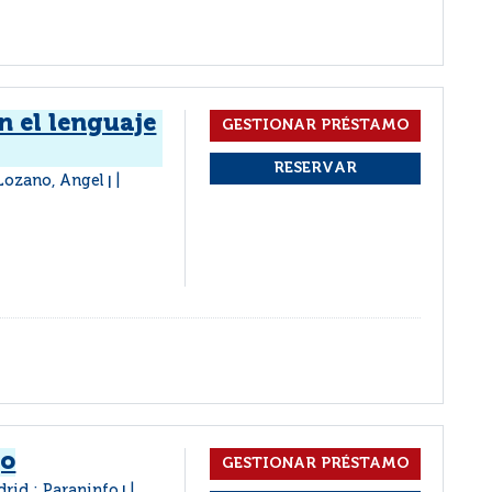
 el lenguaje
s Lozano, Angel
|
jo
rid : Paraninfo