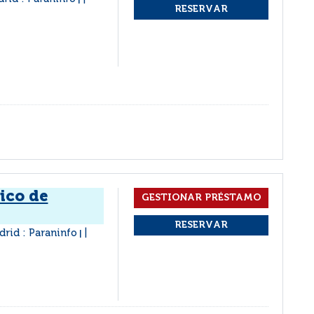
|
ico de
rid : Paraninfo
|