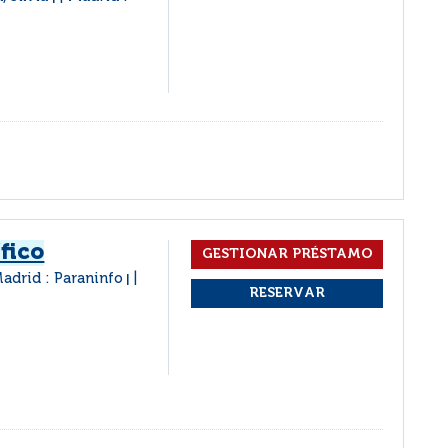
fico
adrid : Paraninfo
|