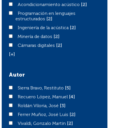
Acondicionamiento acústico
Acondicionamiento acústico
[2]
Programación en lenguajes estructurados
Programación en lenguajes
estructurados
[2]
Ingeniería de la acústica
Ingeniería de la acústica
[2]
Minería de datos
Minería de datos
[2]
Cámaras digitales
Cámaras digitales
[2]
[+]
Autor
Sierra Bravo, Restituto
Sierra Bravo, Restituto
[5]
Recuero López, Manuel
Recuero López, Manuel
[4]
Roldán Viloria, José
Roldán Viloria, José
[3]
Ferrer Muñoz, José Luis
Ferrer Muñoz, José Luis
[2]
Vivaldi, Gonzalo Martin
Vivaldi, Gonzalo Martin
[2]