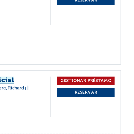
icial
erg, Richard
|