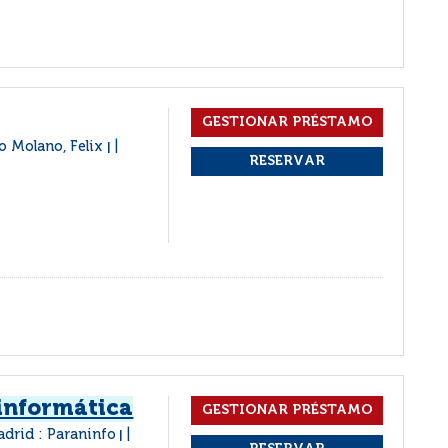
ro Molano, Felix
|
informática
drid : Paraninfo
|