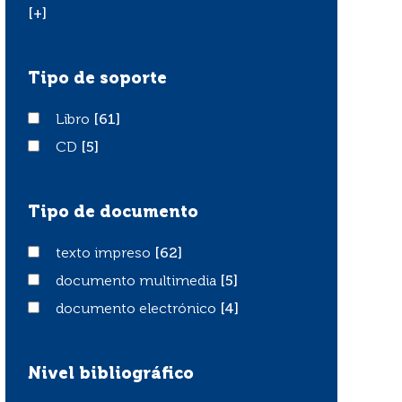
[+]
Tipo de soporte
Libro
Libro
[61]
CD
CD
[5]
Tipo de documento
texto impreso
texto impreso
[62]
documento multimedia
documento multimedia
[5]
documento electrónico
documento electrónico
[4]
Nivel bibliográfico