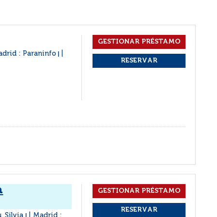
drid : Paraninfo
|
a
, Silvia
Madrid :
|