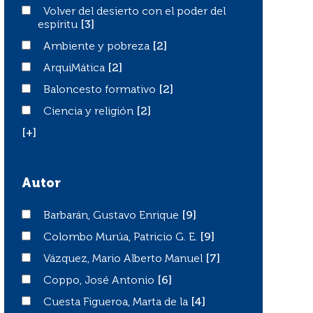
Volver del desierto con el poder del espíritu
Volver del desierto con el poder del
espíritu
[3]
Ambiente y pobreza
Ambiente y pobreza
[2]
ArquiMática
ArquiMática
[2]
Baloncesto formativo
Baloncesto formativo
[2]
Ciencia y religión
Ciencia y religión
[2]
[+]
Autor
Barbarán, Gustavo Enrique
Barbarán, Gustavo Enrique
[9]
Colombo Murúa, Patricio G. E.
Colombo Murúa, Patricio G. E.
[9]
Vázquez, Mario Alberto Manuel
Vázquez, Mario Alberto Manuel
[7]
Coppo, José Antonio
Coppo, José Antonio
[6]
Cuesta Figueroa, Marta de la
Cuesta Figueroa, Marta de la
[4]