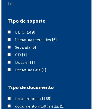
[+]
Tipo de soporte
Libro
Libro
[149]
Literatura recreativa
Literatura recreativa
[5]
Separata
Separata
[3]
CD
CD
[1]
Dossier
Dossier
[1]
Literatura Gris
Literatura Gris
[1]
Tipo de documento
texto impreso
texto impreso
[165]
documento multimedia
documento multimedia
[1]