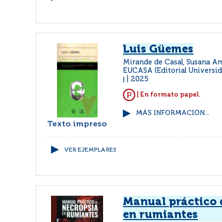
Luis Güemes
Mirande de Casal, Susana A
EUCASA (Editorial Universida
2025
|
| En formato papel.
MÁS INFORMACIÓN...
Texto impreso
VER EJEMPLARES
Manual práctico 
en rumiantes