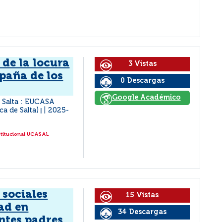
de la locura
3 Vistas
paña de los
0 Descargas
Google Académico
Salta : EUCASA
ca de Salta)
2025-
|
stitucional UCASAL
 sociales
15 Vistas
ad en
34 Descargas
ntes padres