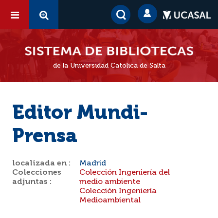
de la Universidad Católica de Salta
Editor Mundi-
Prensa
localizada en :
Madrid
Colecciones
Colección Ingeniería del
adjuntas :
medio ambiente
Colección Ingeniería
Medioambiental