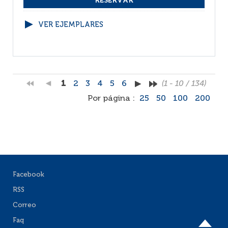
VER EJEMPLARES
1
2
3
4
5
6
(1 - 10 / 134)
Por página :
25
50
100
200
Facebook
RSS
Correo
Faq