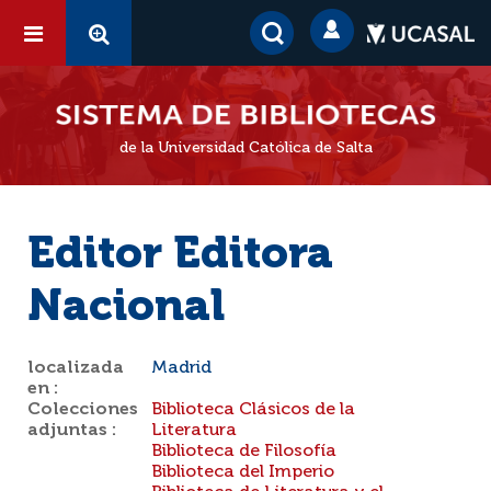
de la Universidad Católica de Salta
Editor Editora
Nacional
localizada
Madrid
en :
Colecciones
Biblioteca Clásicos de la
adjuntas :
Literatura
Biblioteca de Filosofía
Biblioteca del Imperio