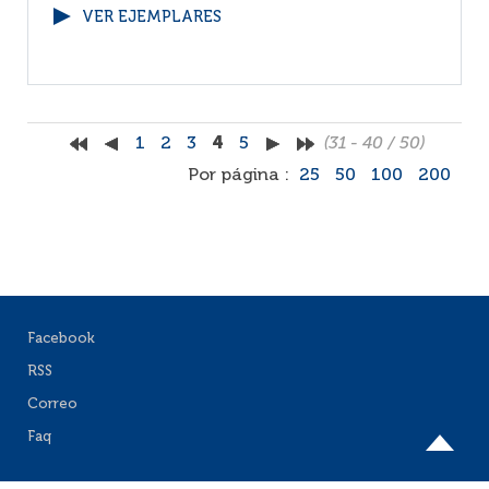
VER EJEMPLARES
1
2
3
4
5
(31 - 40 / 50)
Por página :
25
50
100
200
Facebook
RSS
Correo
Faq