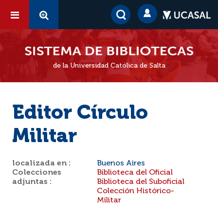
de la Universidad Católica de Salta
Editor Círculo
Militar
localizada en :
Buenos Aires
Colecciones
Biblioteca del Oficial
adjuntas :
Biblioteca del Suboficial
Colección Histórico-
Militar