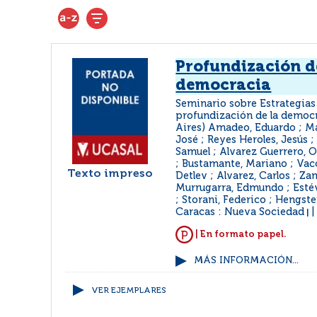
Profundización d
democracia
Seminario sobre Estrategias 
profundización de la democr
Aires) Amadeo, Eduardo ; Ma
José ; Reyes Heroles, Jesús 
Samuel ; Alvarez Guerrero, O
; Bustamante, Mariano ; Vacc
Texto impreso
Detlev ; Alvarez, Carlos ; Za
Murrugarra, Edmundo ; Esté
; Storani, Federico ; Hengst
Caracas : Nueva Sociedad
|
| En formato papel.
MÁS INFORMACIÓN...
VER EJEMPLARES