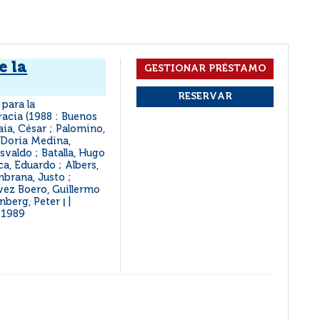
e la
para la
acia (1988 : Buenos
ia, César ; Palomino,
; Doria Medina,
svaldo ; Batalla, Hugo
a, Eduardo ; Albers,
mbrana, Justo ;
vez Boero, Guillermo
enberg, Peter
|
1989