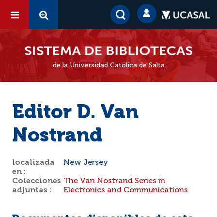
de la Universidad Católica de Salta
Editor D. Van
Nostrand
localizada
New Jersey
en :
Colecciones
The Van Nostrand Series in
adjuntas :
Electronics and Communications