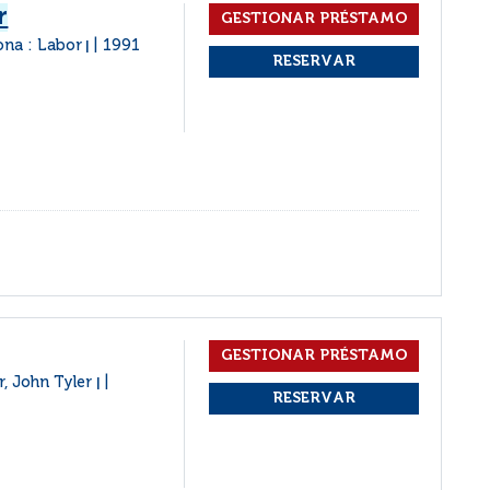
r
ona : Labor
1991
|
, John Tyler
|