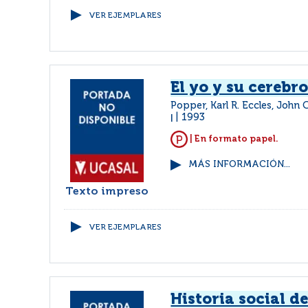
VER EJEMPLARES
El yo y su cerebr
Popper, Karl R. Eccles, John 
1993
|
| En formato papel.
MÁS INFORMACIÓN...
Texto impreso
VER EJEMPLARES
Historia social de