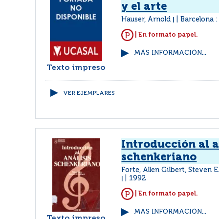
y el arte
Hauser, Arnold
Barcelona 
|
| En formato papel.
MÁS INFORMACIÓN...
Texto impreso
VER EJEMPLARES
Introducción al a
schenkeriano
Forte, Allen Gilbert, Steven E
1992
|
| En formato papel.
MÁS INFORMACIÓN...
Texto impreso