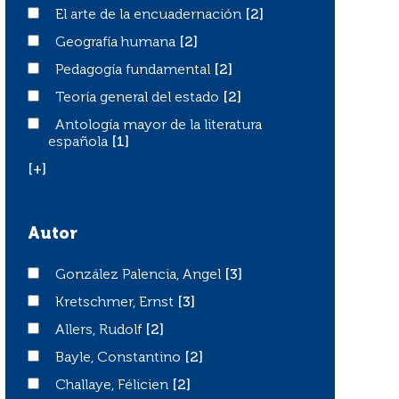
El arte de la encuadernación
El arte de la encuadernación
[2]
Geografía humana
Geografía humana
[2]
Pedagogía fundamental
Pedagogía fundamental
[2]
Teoría general del estado
Teoría general del estado
[2]
Antología mayor de la literatura española
Antología mayor de la literatura
española
[1]
[+]
Autor
González Palencia, Angel
González Palencia, Angel
[3]
Kretschmer, Ernst
Kretschmer, Ernst
[3]
Allers, Rudolf
Allers, Rudolf
[2]
Bayle, Constantino
Bayle, Constantino
[2]
Challaye, Félicien
Challaye, Félicien
[2]