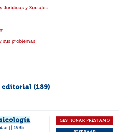
s Jurídicas y Sociales
or
 y sus problemas
editorial (
189
)
psicología
abor
1995
|