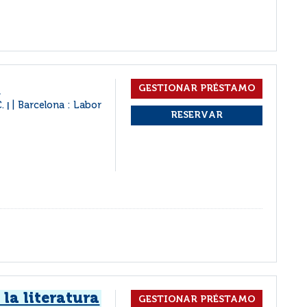
o
C.
Barcelona : Labor
|
 la literatura