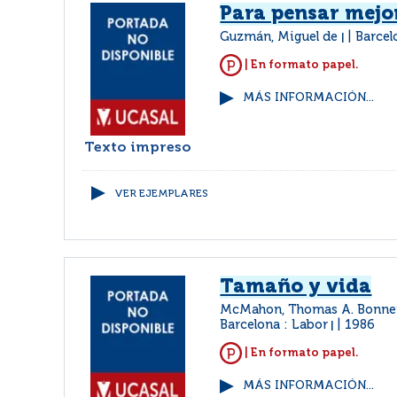
Para pensar mejo
Guzmán, Miguel de
Barcel
|
| En formato papel.
MÁS INFORMACIÓN...
Texto impreso
VER EJEMPLARES
Tamaño y vida
McMahon, Thomas A. Bonner
Barcelona : Labor
1986
|
| En formato papel.
MÁS INFORMACIÓN...