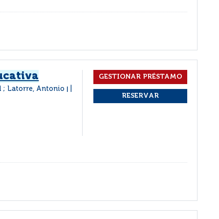
ucativa
l ; Latorre, Antonio
|