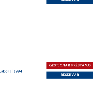
 Labor
1994
|