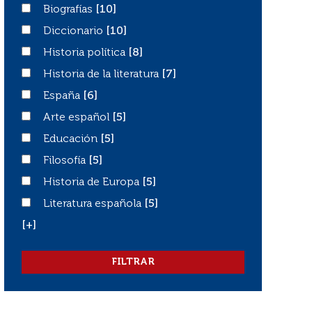
Biografías
Biografías
[10]
Diccionario
Diccionario
[10]
Historia política
Historia política
[8]
Historia de la literatura
Historia de la literatura
[7]
España
España
[6]
Arte español
Arte español
[5]
Educación
Educación
[5]
Filosofía
Filosofía
[5]
Historia de Europa
Historia de Europa
[5]
Literatura española
Literatura española
[5]
[+]