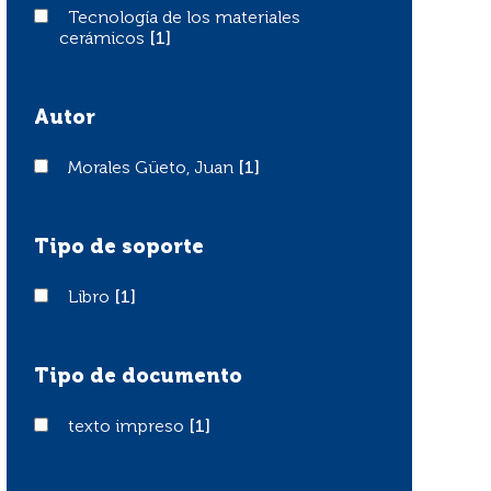
Tecnología de los materiales cerámicos
Tecnología de los materiales
cerámicos
[1]
Autor
Morales Güeto, Juan
Morales Güeto, Juan
[1]
Tipo de soporte
Libro
Libro
[1]
Tipo de documento
texto impreso
texto impreso
[1]