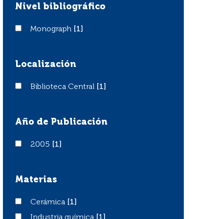
Nivel bibliográfico
Monograph
Monograph
[1]
Localización
Biblioteca Central
Biblioteca Central
[1]
Año de Publicación
2005
2005
[1]
Materias
Cerámica
Cerámica
[1]
Industria química
Industria química
[1]