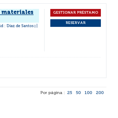
 materiales
d : Díaz de Santos
|
Por página :
25
50
100
200