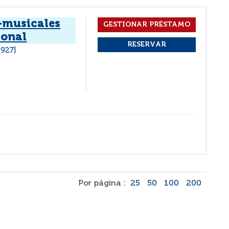
o-musicales
ional
1927]
Por página :
25
50
100
200