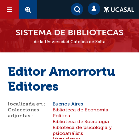
de la Universidad Católica de Salta
Editor Amorrortu
Editores
localizada en :
Buenos Aires
Colecciones
Biblioteca de Economía
adjuntas :
Política
Biblioteca de Sociología
Bibloteca de psicologia y
psicoanálisis