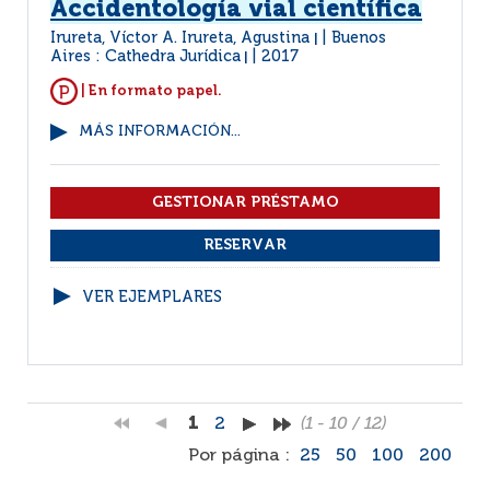
Accidentología vial científica
Irureta, Víctor A. Irureta, Agustina
Buenos
|
Aires : Cathedra Jurídica
2017
|
| En formato papel.
MÁS INFORMACIÓN...
VER EJEMPLARES
1
2
(1 - 10 / 12)
Por página :
25
50
100
200