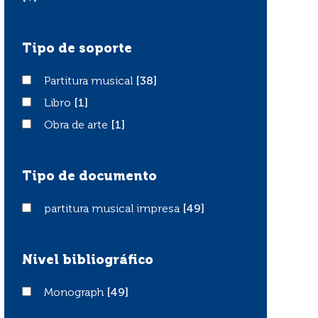
Tipo de soporte
Partitura musical
Partitura musical
[38]
Libro
Libro
[1]
Obra de arte
Obra de arte
[1]
Tipo de documento
partitura musical impresa
partitura musical impresa
[49]
Nivel bibliográfico
Monograph
Monograph
[49]