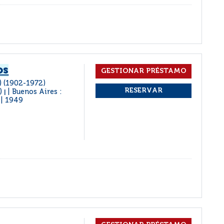
os
) (1902-1972)
2)
Buenos Aires :
|
1949
|