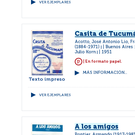
VER EJEMPLARES
Casita de Tucum
Acotto, José Antonio Lio, F
(1884-1971)
Buenos Aires :
|
Julio Korn
1951
|
| En formato papel.
MÁS INFORMACIÓN...
Texto impreso
VER EJEMPLARES
A los amigos
Pontier, Armando (1917-198