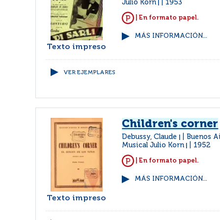
Julio Korn
1953
|
| En formato papel.
MÁS INFORMACIÓN...
Texto impreso
VER EJEMPLARES
Children's corner
Debussy, Claude
Buenos Ai
|
Musical Julio Korn
1952
|
| En formato papel.
MÁS INFORMACIÓN...
Texto impreso