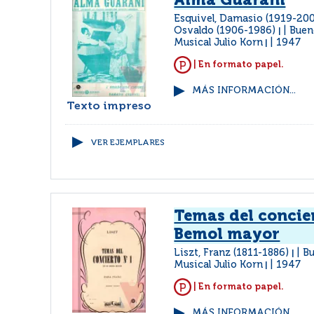
Alma Guaraní
Esquivel, Damasio (1919-20
Osvaldo (1906-1986)
Bueno
|
Musical Julio Korn
1947
|
| En formato papel.
MÁS INFORMACIÓN...
Texto impreso
VER EJEMPLARES
Temas del concier
Bemol mayor
Liszt, Franz (1811-1886)
Bu
|
Musical Julio Korn
1947
|
| En formato papel.
MÁS INFORMACIÓN...