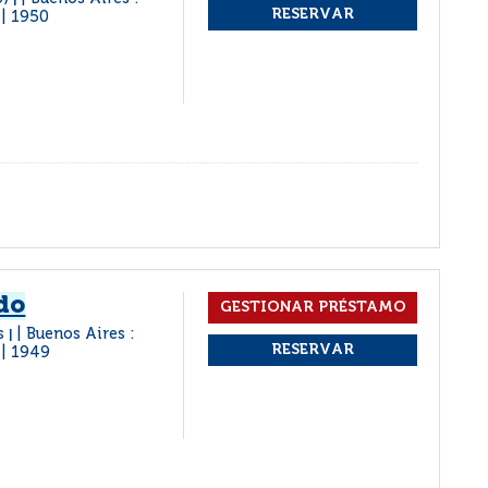
|
1950
|
do
os
Buenos Aires :
|
1949
|