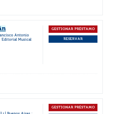
án
rancisco Antonio
 Editorial Musical
3)
Buenos Aires :