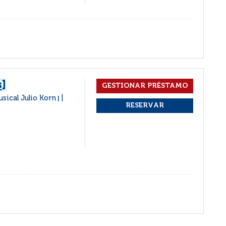
s]
usical Julio Korn
|