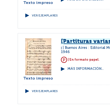
Texto impreso
VER EJEMPLARES
[Partituras varia
Buenos Aires : Editorial M
|
1946
| En formato papel.
MÁS INFORMACIÓN...
Texto impreso
VER EJEMPLARES