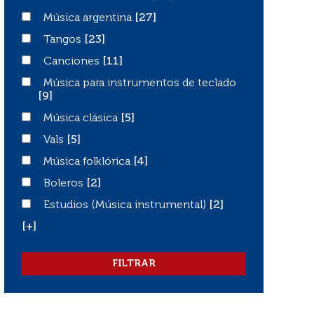
Música argentina
Música argentina
[27]
Tangos
Tangos
[23]
Canciones
Canciones
[11]
Música para instrumentos de teclado
Música para instrumentos de teclado
[9]
Música clásica
Música clásica
[5]
Vals
Vals
[5]
Música folklórica
Música folklórica
[4]
Boleros
Boleros
[2]
Estudios (Música instrumental)
Estudios (Música instrumental)
[2]
[+]