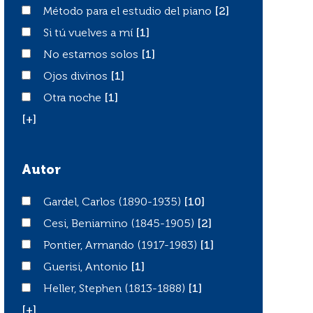
Método para el estudio del piano
Método para el estudio del piano
[2]
Si tú vuelves a mí
Si tú vuelves a mí
[1]
No estamos solos
No estamos solos
[1]
Ojos divinos
Ojos divinos
[1]
Otra noche
Otra noche
[1]
[+]
Autor
Gardel, Carlos (1890-1935)
Gardel, Carlos (1890-1935)
[10]
Cesi, Beniamino (1845-1905)
Cesi, Beniamino (1845-1905)
[2]
Pontier, Armando (1917-1983)
Pontier, Armando (1917-1983)
[1]
Guerisi, Antonio
Guerisi, Antonio
[1]
Heller, Stephen (1813-1888)
Heller, Stephen (1813-1888)
[1]
[+]