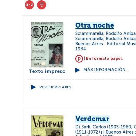
Otra noche
Sciammarella, Rodolfo Aníba
Sciammarella, Rodolfo Aníba
Buenos Aires : Editorial Musi
1954
| En formato papel.
MÁS INFORMACIÓN...
Texto impreso
VER EJEMPLARES
Verdemar
Di Sarli, Carlos (1903-1960) 
(1911-1972)
Buenos Aires :
|