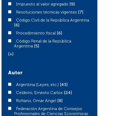
Impuesto al valor agregado
Impuesto al valor agregado
[9]
Resoluciones técnicas vigentes
Resoluciones técnicas vigentes
[7]
Código Civil de la República Argentina
Código Civil de la República Argentina
[6]
Procedimiento fiscal
Procedimiento fiscal
[6]
Código Penal de la República Argentina
Código Penal de la República
Argentina
[5]
[+]
Autor
Argentina [Leyes, etc.]
Argentina [Leyes, etc.]
[43]
Celdeiro, Ernesto Carlos
Celdeiro, Ernesto Carlos
[24]
Rofrano, Omar Angel
Rofrano, Omar Angel
[8]
Federación Argentina de Consejos Profesionales de Ci
Federación Argentina de Consejos
Profesionales de Ciencias Económicas