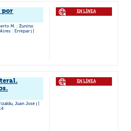
 por
EN LÍNEA
berto M. ; Zunino
Aires : Errepar
|
teral.
EN LÍNEA
os.
rizaldu, Juan José
|
24