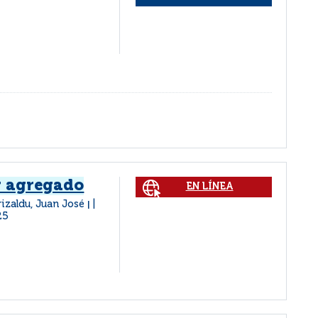
r agregado
EN LÍNEA
rizaldu, Juan José
|
25