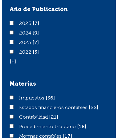
Año de Publicación
2025
2025
[7]
2024
2024
[9]
2023
2023
[7]
2022
2022
[5]
[+]
Materias
Impuestos
Impuestos
[36]
Estados financieros contables
Estados financieros contables
[22]
Contabilidad
Contabilidad
[21]
Procedimiento tributario
Procedimiento tributario
[18]
Normas contables
Normas contables
[17]