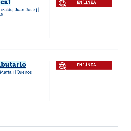
scal
EN LÍNEA
rizaldu, Juan José
|
25
ibutario
EN LÍNEA
 María
Buenos
|