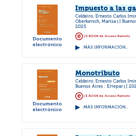
Impuesto a las g
Celdeiro, Ernesto Carlos Imir
Oberkersch, Marisa
Buenos
|
2025
| E-BOOK de Acceso Remoto
Documento
electrónico
MÁS INFORMACIÓN...
Monotributo
Celdeiro, Ernesto Carlos Imi
Buenos Aires : Errepar
20
|
| E-BOOK de Acceso Remoto
Documento
MÁS INFORMACIÓN...
electrónico