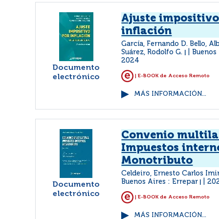
Ajuste impositivo
inflación
García, Fernando D. Bello, Al
Suárez, Rodolfo G.
Buenos 
|
2024
Documento
electrónico
| E-BOOK de Acceso Remoto
MÁS INFORMACIÓN...
Convenio multila
Impuestos intern
Monotributo
Celdeiro, Ernesto Carlos Imi
Buenos Aires : Errepar
20
|
Documento
electrónico
| E-BOOK de Acceso Remoto
MÁS INFORMACIÓN...