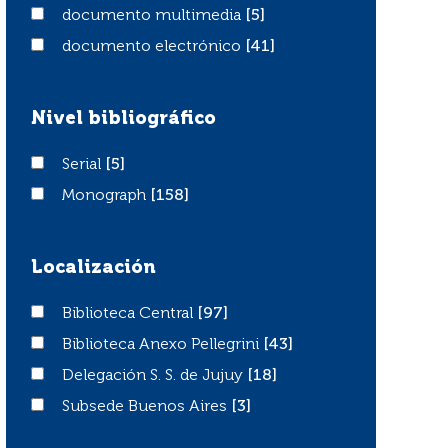
documento multimedia
documento multimedia
[5]
documento electrónico
documento electrónico
[41]
Nivel bibliográfico
Serial
Serial
[5]
Monograph
Monograph
[158]
Localización
Biblioteca Central
Biblioteca Central
[97]
Biblioteca Anexo Pellegrini
Biblioteca Anexo Pellegrini
[43]
Delegación S. S. de Jujuy
Delegación S. S. de Jujuy
[18]
Subsede Buenos Aires
Subsede Buenos Aires
[3]