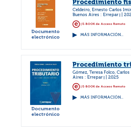
Procedimiento fi
Celdeiro, Ernesto Carlos Imi
Buenos Aires : Errepar
20
|
| E-BOOK de Acceso Remoto
Documento
MÁS INFORMACIÓN...
electrónico
Procedimiento tr
Gómez, Teresa Folco, Carlos
Aires : Errepar
2025
|
| E-BOOK de Acceso Remoto
MÁS INFORMACIÓN...
Documento
electrónico