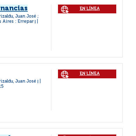
anancias
EN LÍNEA
izaldu, Juan José ;
 Aires : Errepar
|
EN LÍNEA
rizaldu, Juan José
|
25