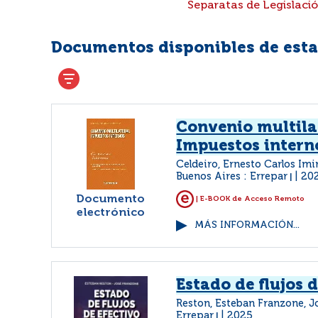
Separatas de Legislaci
Documentos disponibles de esta 
Convenio multila
Impuestos intern
Celdeiro, Ernesto Carlos Imi
Buenos Aires : Errepar
20
|
Documento
| E-BOOK de Acceso Remoto
electrónico
MÁS INFORMACIÓN...
Estado de flujos d
Reston, Esteban Franzone, 
Errepar
2025
|