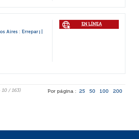
EN LÍNEA
os Aires : Errepar
|
- 10 / 163)
Por página :
25
50
100
200