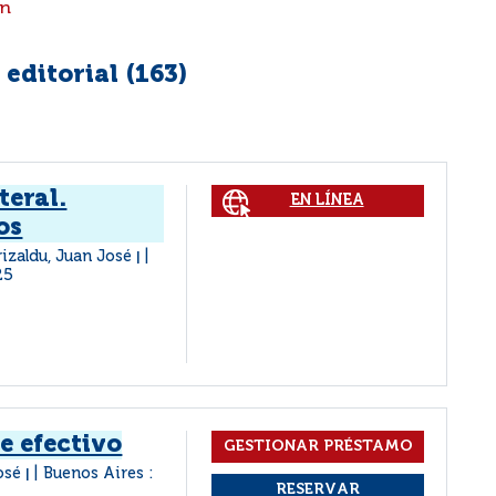
ón
editorial (
163
)
teral.
EN LÍNEA
os
rizaldu, Juan José
|
25
e efectivo
José
Buenos Aires :
|