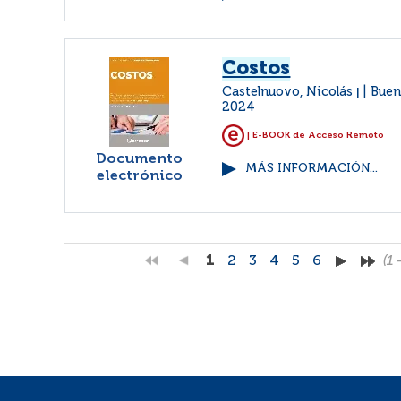
Costos
Castelnuovo, Nicolás
Buen
|
2024
| E-BOOK de Acceso Remoto
Documento
MÁS INFORMACIÓN...
electrónico
1
2
3
4
5
6
(1 