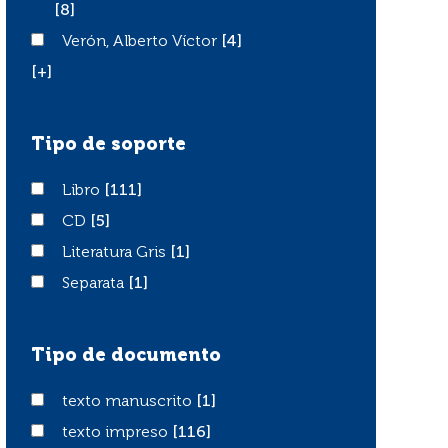
[8]
Verón, Alberto Víctor
Verón, Alberto Víctor
[4]
[+]
Tipo de soporte
Libro
Libro
[111]
CD
CD
[5]
Literatura Gris
Literatura Gris
[1]
Separata
Separata
[1]
Tipo de documento
texto manuscrito
texto manuscrito
[1]
texto impreso
texto impreso
[116]