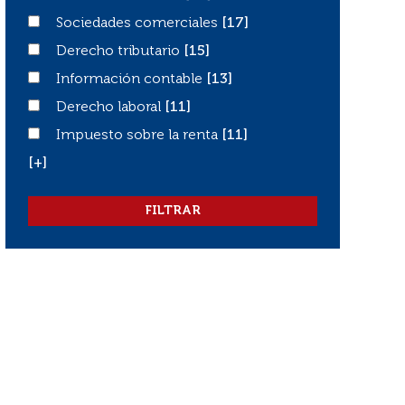
Sociedades comerciales
Sociedades comerciales
[17]
Derecho tributario
Derecho tributario
[15]
Información contable
Información contable
[13]
Derecho laboral
Derecho laboral
[11]
Impuesto sobre la renta
Impuesto sobre la renta
[11]
[+]