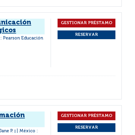
unicación
gicos
: Pearson Educación
rmación
Jane P.
México :
|