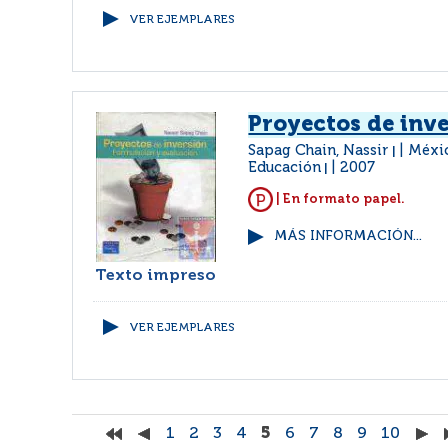
VER EJEMPLARES
Proyectos de inv
Sapag Chain, Nassir
Méxic
|
Educación
2007
|
| En formato papel.
MÁS INFORMACIÓN...
Texto impreso
VER EJEMPLARES
1
2
3
4
5
6
7
8
9
10