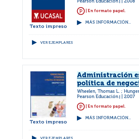
Pearson Educación
2008
|
| En formato papel.
MÁS INFORMACIÓN...
Texto impreso
VER EJEMPLARES
Administración e
política de negoc
Wheelen, Thomas L. ; Hunger
Pearson Educación
2007
|
| En formato papel.
MÁS INFORMACIÓN...
Texto impreso
VER EJEMPLARES