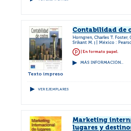
Contabilidad de 
Horngren, Charles T. Foster, 
Srikant M.
México : Pears
|
| En formato papel.
MÁS INFORMACIÓN...
Texto impreso
VER EJEMPLARES
Marketing intern
lugares y destino