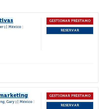
tivas
ter
México :
|
marketing
rong, Gary
México :
|