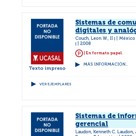
Sistemas de com
digitales y analó
Couch, Leon W., II
México 
|
2008
|
| En formato papel.
MÁS INFORMACIÓN...
Texto impreso
VER EJEMPLARES
Sistemas de info
gerencial
Laudon, Kenneth C. Laudon, 