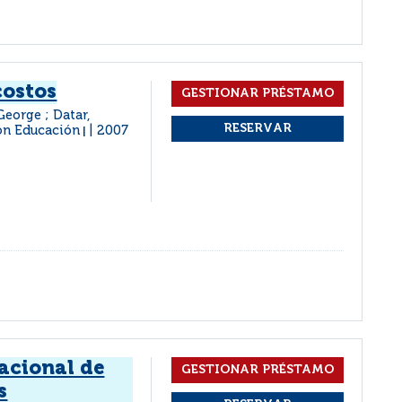
costos
George ; Datar,
on Educación
2007
|
acional de
s