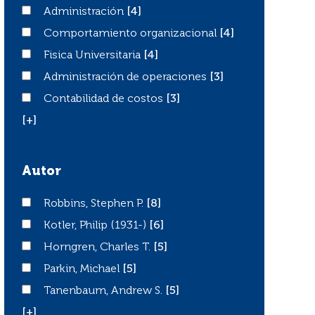
Administración
Administración
[4]
Comportamiento organizacional
Comportamiento organizacional
[4]
Fisica Universitaria
Fisica Universitaria
[4]
Administración de operaciones
Administración de operaciones
[3]
Contabilidad de costos
Contabilidad de costos
[3]
[+]
Autor
Robbins, Stephen P.
Robbins, Stephen P.
[8]
Kotler, Philip (1931-)
Kotler, Philip (1931-)
[6]
Horngren, Charles T.
Horngren, Charles T.
[5]
Parkin, Michael
Parkin, Michael
[5]
Tanenbaum, Andrew S.
Tanenbaum, Andrew S.
[5]
[+]