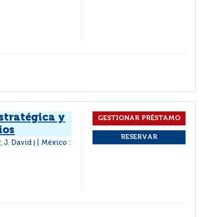
stratégica y
ios
, J. David
México :
|