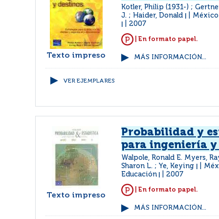
Kotler, Philip (1931-) ; Gertne
J. ; Haider, Donald
México
|
2007
|
| En formato papel.
Texto impreso
MÁS INFORMACIÓN...
VER EJEMPLARES
Probabilidad y es
para ingeniería y
Walpole, Ronald E. Myers, R
Sharon L. ; Ye, Keying
Méxi
|
Educación
2007
|
| En formato papel.
Texto impreso
MÁS INFORMACIÓN...