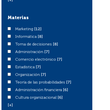
[+]
Materias
Marketing
Marketing
[12]
Informática
Informática
[8]
Toma de decisiones
Toma de decisiones
[8]
Administración
Administración
[7]
Comercio electrónico
Comercio electrónico
[7]
Estadística
Estadística
[7]
Organización
Organización
[7]
Teoría de las probabilidades
Teoría de las probabilidades
[7]
Administración financiera
Administración financiera
[6]
Cultura organizacional
Cultura organizacional
[6]
[+]