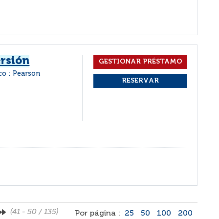
ersión
o : Pearson
(41 - 50 / 135)
Por página :
25
50
100
200