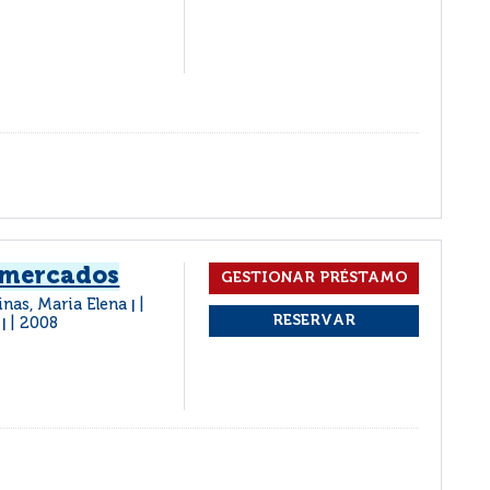
 mercados
linas, Maria Elena
|
2008
|