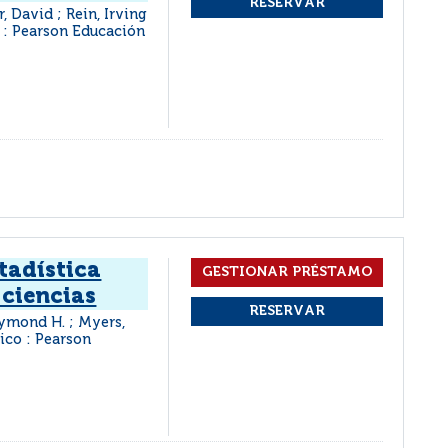
r, David ; Rein, Irving
 : Pearson Educación
tadística
 ciencias
aymond H. ; Myers,
co : Pearson