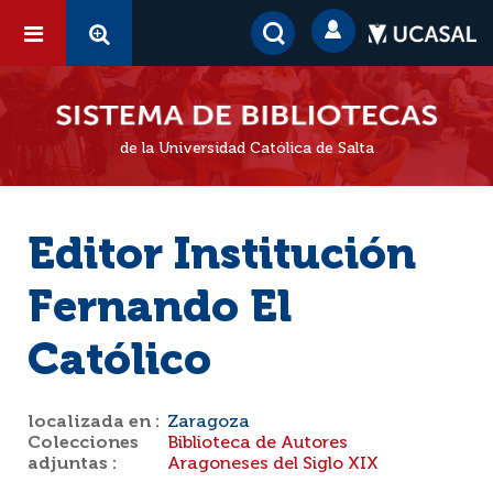
de la Universidad Católica de Salta
Editor Institución
Fernando El
Católico
localizada en :
Zaragoza
Colecciones
Biblioteca de Autores
adjuntas :
Aragoneses del Siglo XIX