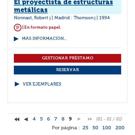
El proyectista de estructuras
metálicas
Nonnast, Robert
Madrid : Thomson
1994
|
|
| En formato papel.
MÁS INFORMACIÓN...
VER EJEMPLARES
4
5
6
7
8
9
(81 - 81 / 81)
Por página :
25
50
100
200