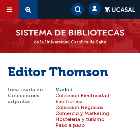
de la Universidad Católica de Salta
Editor Thomson
localizada en :
Madrid
Colecciones
Colección Electricidad-
adjuntas :
Electrónica
Colección Negocios
Comercio y Marketing
Hostelería y turismo
Paso a paso